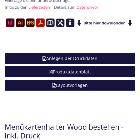
Feiertage bleiben unberücksichtigt.
Infos zu den
Lieferzeiten
| Details zum
Datencheck
Anlegen der Druckdaten
Produktdatenblatt
Layoutvorlagen
Menükartenhalter Wood bestellen -
inkl. Druck