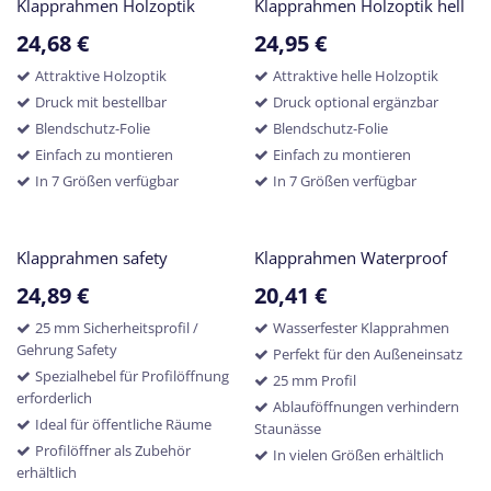
Klapprahmen Holzoptik
Klapprahmen Holzoptik hell
24,68
€
24,95
€
Attraktive Holzoptik
Attraktive helle Holzoptik
Druck mit bestellbar
Druck optional ergänzbar
Blendschutz-Folie
Blendschutz-Folie
Einfach zu montieren
Einfach zu montieren
In 7 Größen verfügbar
In 7 Größen verfügbar
Klapprahmen safety
Klapprahmen Waterproof
24,89
€
20,41
€
25 mm Sicherheitsprofil /
Wasserfester Klapprahmen
Gehrung Safety
Perfekt für den Außeneinsatz
Spezialhebel für Profilöffnung
25 mm Profil
erforderlich
Ablauföffnungen verhindern
Ideal für öffentliche Räume
Staunässe
Profilöffner als Zubehör
In vielen Größen erhältlich
erhältlich