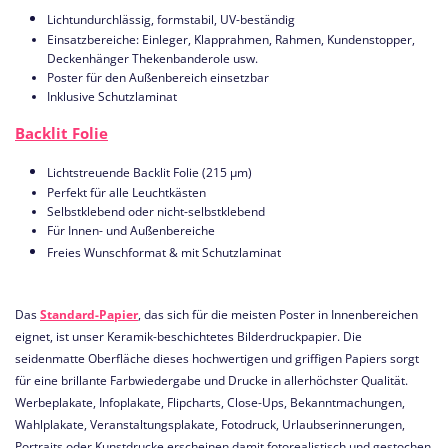
Lichtundurchlässig, formstabil, UV-beständig
Einsatzbereiche: Einleger, Klapprahmen, Rahmen, Kundenstopper,
Deckenhänger Thekenbanderole usw.
Poster für den Außenbereich einsetzbar
Inklusive Schutzlaminat
Backlit Folie
Lichtstreuende Backlit Folie (215 µm)
Perfekt für alle Leuchtkästen
Selbstklebend oder nicht-selbstklebend
Für Innen- und Außenbereiche
Freies Wunschformat & mit Schutzlaminat
Das
Standard-Papier
, das sich für die meisten Poster in Innenbereichen
eignet, ist unser Keramik-beschichtetes Bilderdruckpapier. Die
seidenmatte Oberfläche dieses hochwertigen und griffigen Papiers sorgt
für eine brillante Farbwiedergabe und Drucke in allerhöchster Qualität.
Werbeplakate, Infoplakate, Flipcharts, Close-Ups, Bekanntmachungen,
Wahlplakate, Veranstaltungsplakate, Fotodruck, Urlaubserinnerungen,
Portraits oder Kunstdrucke erscheinen damit fotorealistisch und gestochen