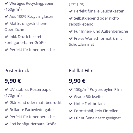
Wertiges Recyclingpapier
(215 µm)
(150g/m²)
Perfekt für alle Leuchtkästen
Aus 100% Recyclingfasern
Selbstklebend oder nicht-
Matte, ungestrichene
selbstklebend
Oberfläche
Für Innen- und Außenbereiche
Inkl. Druck bei frei
Freies Wunschformat & mit
konfigurierbarer Größe
Schutzlaminat
Perfekt für Innenbereiche
Posterdruck
Rollflat-Film
9,90
€
9,90
€
UV-stabiles Posterpapier
150g/m² Polypropylen Film
(170g/m²)
Graue Rückseite
Glänzend oder matt bedruckt
Hohe Farbbrillanz
Brillante Farbwiedergabe
Formstabil, kein Einrollen
Perfekt für Innenbereiche
Für Außeneinsatz geeignet
Frei konfigurierbare Größe