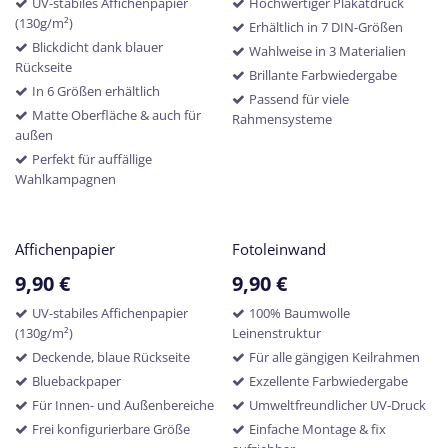
UV-stabiles Affichenpapier
Hochwertiger Plakatdruck
(130g/m²)
Erhältlich in 7 DIN-Größen
Blickdicht dank blauer
Wahlweise in 3 Materialien
Rückseite
Brillante Farbwiedergabe
In 6 Größen erhältlich
Passend für viele
Matte Oberfläche & auch für
Rahmensysteme
außen
Perfekt für auffällige
Wahlkampagnen
Affichenpapier
Fotoleinwand
9,90
€
9,90
€
UV-stabiles Affichenpapier
100% Baumwolle
(130g/m²)
Leinenstruktur
Deckende, blaue Rückseite
Für alle gängigen Keilrahmen
Bluebackpaper
Exzellente Farbwiedergabe
Für Innen- und Außenbereiche
Umweltfreundlicher UV-Druck
Frei konfigurierbare Größe
Einfache Montage & fix