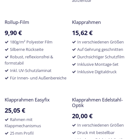
aufziehbar
Rollup-Film
Klapprahmen
9,90
€
15,62
€
180g/m² Polyester Film
In verschiedenen Größen
Silberne Rückseite
Auf Gehrung geschnitten
Robust, reflexionsfrei &
Durchsichtiger Schutzfilm
formstabil
Inklusive Montage-Set
Inkl. UV-Schutzlaminat
Inklusive Digitaldruck
Für Innen- und Außenbereiche
Klapprahmen Easyfix
Klapprahmen Edelstahl-
Optik
25,05
€
20,00
€
Rahmen mit
In verschiedenen Größen
Klappmechanismus
Druck mit bestellbar
25 mm Profil