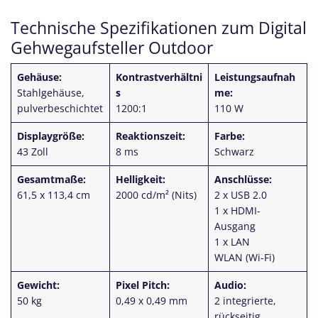
Technische Spezifikationen zum Digital
Gehwegaufsteller Outdoor
Gehäuse:
Kontrastverhältni
Leistungsaufnah
Stahlgehäuse,
s
me:
pulverbeschichtet
1200:1
110 W
Displaygröße:
Reaktionszeit:
Farbe:
43 Zoll
8 ms
Schwarz
Gesamtmaße:
Helligkeit:
Anschlüsse:
61,5 x 113,4 cm
2000 cd/m² (Nits)
2 x USB 2.0
1 x HDMI-
Ausgang
1 x LAN
WLAN (Wi-Fi)
Gewicht:
Pixel Pitch:
Audio:
50 kg
0,49 x 0,49 mm
2 integrierte,
rückseitig