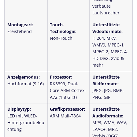
verbaute
Lautsprecher
Montageart:
Touch-
Unterstützte
Freistehend
Technologie:
Videoformate:
Non-Touch
H.264, MKV,
WMV9, MPEG-1,
MPEG-2, MPEG-4,
HD DivX, Xvid &
mehr
Anzeigemodus:
Prozessor:
Unterstützte
Hochformat (9:16)
RK3399, Dual-
Bildformate:
Core ARM Cortex-
JPEG, JPG, BMP,
A72 (1,8 GHz)
PNG, GIF
Displaytyp:
Grafikprozessor:
Unterstützte
LED mit WLED-
ARM Mali-T864
Audioformate:
Hintergrundbeleu
MP3, WMA, WAV,
chtung
EAAC+, MP2,
Vorbis (OGG),