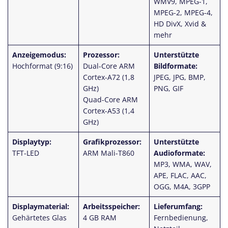
WMV9, MPEG-1,
MPEG-2, MPEG-4,
HD DivX, Xvid &
mehr
Anzeigemodus:
Prozessor:
Unterstützte
Hochformat (9:16)
Dual-Core ARM
Bildformate:
Cortex-A72 (1,8
JPEG, JPG, BMP,
GHz)
PNG, GIF
Quad-Core ARM
Cortex-A53 (1,4
GHz)
Displaytyp:
Grafikprozessor:
Unterstützte
TFT-LED
ARM Mali-T860
Audioformate:
MP3, WMA, WAV,
APE, FLAC, AAC,
OGG, M4A, 3GPP
Displaymaterial:
Arbeitsspeicher:
Lieferumfang:
Gehärtetes Glas
4 GB RAM
Fernbedienung,