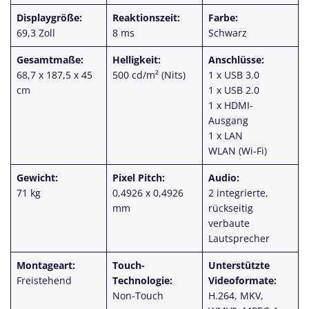
Displaygröße:
Reaktionszeit:
Farbe:
69,3 Zoll
8 ms
Schwarz
Gesamtmaße:
Helligkeit:
Anschlüsse:
68,7 x 187,5 x 45
500 cd/m² (Nits)
1 x USB 3.0
cm
1 x USB 2.0
1 x HDMI-
Ausgang
1 x LAN
WLAN (Wi-Fi)
Gewicht:
Pixel Pitch:
Audio:
71 kg
0,4926 x 0,4926
2 integrierte,
mm
rückseitig
verbaute
Lautsprecher
Montageart:
Touch-
Unterstützte
Freistehend
Technologie:
Videoformate:
Non-Touch
H.264, MKV,