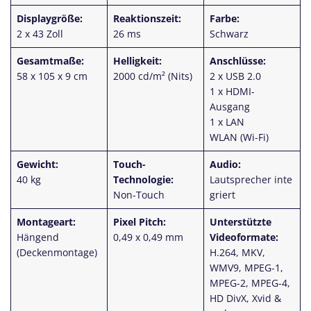
Displaygröße:
Reaktionszeit:
Farbe:
2 x 43 Zoll
26 ms
Schwarz
Gesamtmaße:
Helligkeit:
Anschlüsse:
58 x 105 x 9 cm
2000 cd/m² (Nits)
2 x USB 2.0
1 x HDMI-
Ausgang
1 x LAN
WLAN (Wi-Fi)
Gewicht:
Touch-
Audio:
40 kg
Technologie:
Lautsprecher
inte
Non-Touch
griert
Montageart:
Pixel Pitch:
Unterstützte
Hängend
0,49 x 0,49 mm
Videoformate:
(Deckenmontage)
H.264, MKV,
WMV9, MPEG-1,
MPEG-2, MPEG-4,
HD DivX, Xvid &