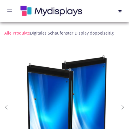
Zum Inhalt springen
Alle Produkte
Digitales Schaufenster Display doppelseitig