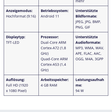
mehr
Anzeigemodus:
Betriebssystem:
Unterstützte
Hochformat (9:16)
Android 11
Bildformate:
JPEG, JPG, BMP,
PNG, GIF
Displaytyp:
Prozessor:
Unterstützte
TFT-LED
Dual-Core ARM
Audioformate:
Cortex-A72 (1,8
MP3, WMA, WAV,
GHz)
APE, FLAC, AAC,
Quad-Core ARM
OGG, M4A, 3GPP
Cortex-A53 (1,4
GHz)
Auflösung:
Arbeitsspeicher:
Leistungsaufnah
Full HD (1920
4 GB RAM
me:
x 1080 Pixel)
94 W