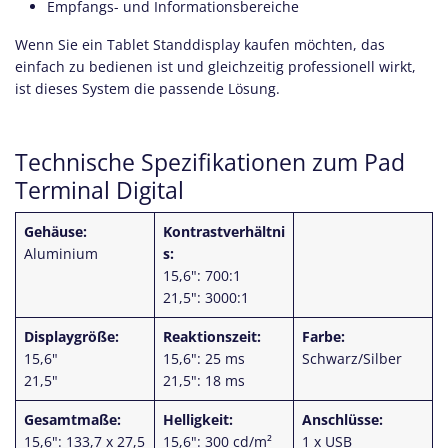
Empfangs- und Informationsbereiche
Wenn Sie ein Tablet Standdisplay kaufen möchten, das
einfach zu bedienen ist und gleichzeitig professionell wirkt,
ist dieses System die passende Lösung.
Technische Spezifikationen zum Pad
Terminal Digital
Gehäuse:
Kontrastverhältni
Aluminium
s:
15,6": 700:1
21,5": 3000:1
Displaygröße:
Reaktionszeit:
Farbe:
15,6"
15,6": 25 ms
Schwarz/Silber
21,5"
21,5": 18 ms
Gesamtmaße:
Helligkeit:
Anschlüsse:
15,6": 133,7 x 27,5
15,6": 300 cd/m²
1 x USB