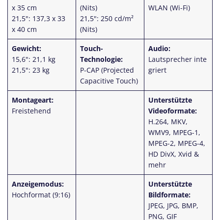
x 35 cm
(Nits)
WLAN (Wi-Fi)
21,5": 137,3 x 33
21,5": 250 cd/m²
x 40 cm
(Nits)
Gewicht:
Touch-
Audio:
15,6": 21,1 kg
Technologie:
Lautsprecher
inte
21,5": 23 kg
P-CAP (Projected
griert
Capacitive Touch)
Montageart:
Unterstützte
Freistehend
Videoformate:
H.264, MKV,
WMV9, MPEG-1,
MPEG-2, MPEG-4,
HD DivX, Xvid &
mehr
Anzeigemodus:
Unterstützte
Hochformat (9:16)
Bildformate:
JPEG, JPG, BMP,
PNG, GIF