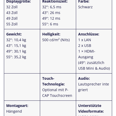
Displaygröße:
Reaktionszeit:
Farbe:
32 Zoll
32": 6,5 ms
Schwarz
43 Zoll
43": 26 ms
49 Zoll
49": 12 ms
55 Zoll
55": 6 ms
Gewicht:
Helligkeit:
Anschlüsse:
32": 10,4 kg
500 cd/m² (Nits)
1 x LAN
43": 15,1 kg
2 x USB
49": 30,1 kg
1 × HDMI-
55": 35,2 kg
Ausgang
(49": zusätzlich
USB Mini & Audio)
Touch-
Audio:
Technologie:
Lautsprecher
inte
Optional mit P-
griert
CAP Touchscreen
Montageart:
Unterstützte
Hängend
Videoformate: