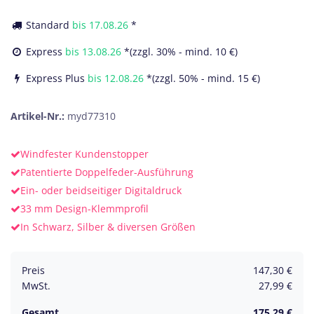
Standard
bis
17.08.26
*
Express
bis
13.08.26
*(zzgl. 30% - mind. 10 €)
Express Plus
bis
12.08.26
*(zzgl. 50% - mind. 15 €)
Artikel-Nr.:
myd77310
Windfester Kundenstopper
Patentierte Doppelfeder-Ausführung
Ein- oder beidseitiger Digitaldruck
33 mm Design-Klemmprofil
In Schwarz, Silber & diversen Größen
Preis
147,30
€
MwSt.
27,99
€
Gesamt
175,29
€