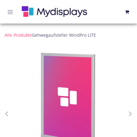
Zum Inhalt springen
Alle Produkte
Gehwegaufsteller WindPro LITE