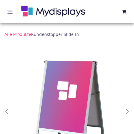
Zum Inhalt springen
Alle Produkte
Kundenstopper Slide-In