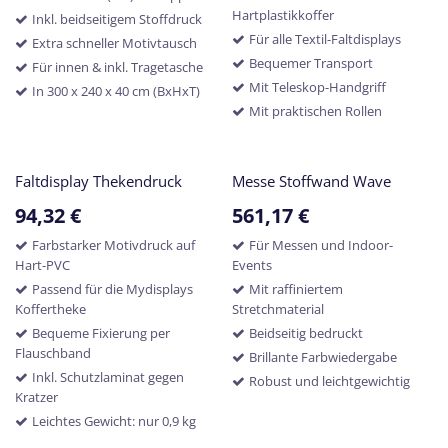
Hartplastikkoffer
Inkl. beidseitigem Stoffdruck
Für alle Textil-Faltdisplays
Extra schneller Motivtausch
Bequemer Transport
Für innen & inkl. Tragetasche
Mit Teleskop-Handgriff
In 300 x 240 x 40 cm (BxHxT)
Mit praktischen Rollen
Faltdisplay Thekendruck
Messe Stoffwand Wave
94,32
€
561,17
€
Farbstarker Motivdruck auf
Für Messen und Indoor-
Hart-PVC
Events
Passend für die Mydisplays
Mit raffiniertem
Koffertheke
Stretchmaterial
Bequeme Fixierung per
Beidseitig bedruckt
Flauschband
Brillante Farbwiedergabe
Inkl. Schutzlaminat gegen
Robust und leichtgewichtig
Kratzer
Leichtes Gewicht: nur 0,9 kg