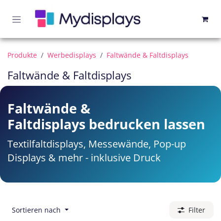
Zum Inhalt springen
Produkte
Werbedisplays
Faltwände & Faltdisplays
Faltwände & Faltdisplays
Faltwände &
Faltdisplays bedrucken lassen
Textilfaltdisplays, Messewände, Pop-up
Displays & mehr - inklusive Druck
Sortieren nach
Filter