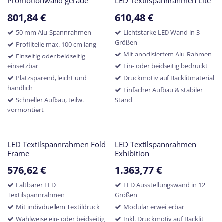
Promotionwand gerade
LED Textilspannrahmen Lite
801,84
€
610,48
€
50 mm Alu-Spannrahmen
Lichtstarke LED Wand in 3
Größen
Profilteile max. 100 cm lang
Mit anodisiertem Alu-Rahmen
Einseitig oder beidseitig
einsetzbar
Ein- oder beidseitig bedruckt
Platzsparend, leicht und
Druckmotiv auf Backlitmaterial
handlich
Einfacher Aufbau & stabiler
Schneller Aufbau, teilw.
Stand
vormontiert
LED Textilspannrahmen Fold
LED Textilspannrahmen
Frame
Exhibition
576,62
€
1.363,77
€
Faltbarer LED
LED Ausstellungswand in 12
Textilspannrahmen
Größen
Mit indivduellem Textildruck
Modular erweiterbar
Wahlweise ein- oder beidseitig
Inkl. Druckmotiv auf Backlit