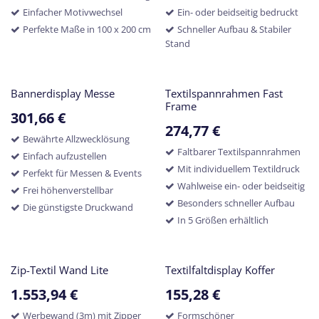
Einfacher Motivwechsel
Ein- oder beidseitig bedruckt
Perfekte Maße in 100 x 200 cm
Schneller Aufbau & Stabiler
Stand
Bannerdisplay Messe
Textilspannrahmen Fast
Frame
301,66
€
274,77
€
Bewährte Allzwecklösung
Faltbarer Textilspannrahmen
Einfach aufzustellen
Mit individuellem Textildruck
Perfekt für Messen & Events
Wahlweise ein- oder beidseitig
Frei höhenverstellbar
Besonders schneller Aufbau
Die günstigste Druckwand
In 5 Größen erhältlich
Zip-Textil Wand Lite
Textilfaltdisplay Koffer
1.553,94
€
155,28
€
Werbewand (3m) mit Zipper
Formschöner