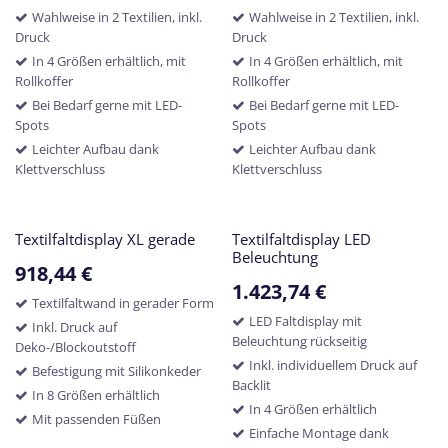
Wahlweise in 2 Textilien, inkl.
Wahlweise in 2 Textilien, inkl.
Druck
Druck
In 4 Größen erhältlich, mit
In 4 Größen erhältlich, mit
Rollkoffer
Rollkoffer
Bei Bedarf gerne mit LED-
Bei Bedarf gerne mit LED-
Spots
Spots
Leichter Aufbau dank
Leichter Aufbau dank
Klettverschluss
Klettverschluss
Textilfaltdisplay XL gerade
Textilfaltdisplay LED
Beleuchtung
918,44
€
1.423,74
€
Textilfaltwand in gerader Form
LED Faltdisplay mit
Inkl. Druck auf
Beleuchtung rückseitig
Deko-/Blockoutstoff
Inkl. individuellem Druck auf
Befestigung mit Silikonkeder
Backlit
In 8 Größen erhältlich
In 4 Größen erhältlich
Mit passenden Füßen
Einfache Montage dank