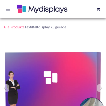
Zum Inhalt springen
Alle Produkte
Textilfaltdisplay XL gerade