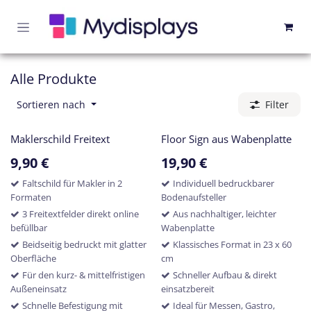
Zum Inhalt springen
Alle Produkte
Sortieren nach
Filter
Maklerschild Freitext
Floor Sign aus Wabenplatte
9,90
€
19,90
€
Faltschild für Makler in 2
Individuell bedruckbarer
Formaten
Bodenaufsteller
3 Freitextfelder direkt online
Aus nachhaltiger, leichter
befüllbar
Wabenplatte
Beidseitig bedruckt mit glatter
Klassisches Format in 23 x 60
Oberfläche
cm
Für den kurz- & mittelfristigen
Schneller Aufbau & direkt
Außeneinsatz
einsatzbereit
Schnelle Befestigung mit
Ideal für Messen, Gastro,