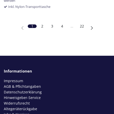
werden
Inkl. Nylon-Transporttasche
1
2
3
4
…
22
Informationen
Impressum
AGB & Pflichtangaben
Datenschutzerklärung
Hinweisgeber-Service
Widerrufsrecht
Altegeräterückgabe