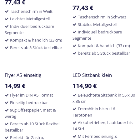
77,43
€
77,43
€
Taschenschirm in Weiß
Taschenschirm in Schwarz
Leichtes Metallgestell
Stabiles Metallgestell
Individuell bedruckbare
Individuell bedruckbare
Segmente
Segmente
Kompakt & handlich (33 cm)
Kompakt & handlich (33 cm)
Bereits ab 5 Stück bestellbar
bereits ab 5 Stück bestellbar
Flyer A5 einseitig
LED Sitzbank klein
14,99
€
114,90
€
Flyer im DIN A5 Format
Beleuchtete Sitzbank in 55 x 30
x 36 cm
Einseitig bedruckbar
Erstrahlt in bis zu 16
90g Offsetpapier, matt &
Farbtönen
wertig
Akkubetrieben, Laufdauer bis
Bereits ab 10 Stück flexibel
14 Std
bestellbar
Mit Fernbedienung &
Perfekt für Gastro,