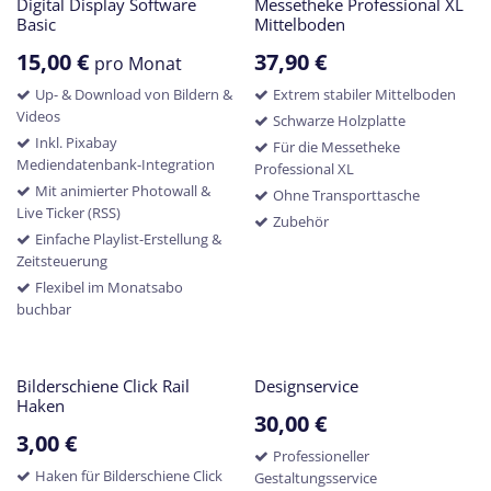
Digital Display Software
Messetheke Professional XL
Basic
Mittelboden
15,00
€
37,90
€
pro Monat
Up- & Download von Bildern &
Extrem stabiler Mittelboden
Videos
Schwarze Holzplatte
Inkl. Pixabay
Für die Messetheke
Mediendatenbank-Integration
Professional XL
Mit animierter Photowall &
Ohne Transporttasche
Live Ticker (RSS)
Zubehör
Einfache Playlist-Erstellung &
Zeitsteuerung
Flexibel im Monatsabo
buchbar
Bilderschiene Click Rail
Designservice
Haken
30,00
€
3,00
€
Professioneller
Haken für Bilderschiene Click
Gestaltungsservice