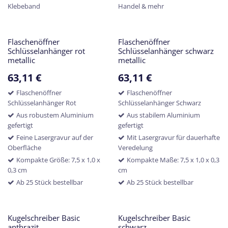
Klebeband
Handel & mehr
Flaschenöffner
Flaschenöffner
Schlüsselanhänger rot
Schlüsselanhänger schwarz
metallic
metallic
63,11
€
63,11
€
Flaschenöffner
Flaschenöffner
Schlüsselanhänger Rot
Schlüsselanhänger Schwarz
Aus robustem Aluminium
Aus stabilem Aluminium
gefertigt
gefertigt
Feine Lasergravur auf der
Mit Lasergravur für dauerhafte
Oberfläche
Veredelung
Kompakte Größe: 7,5 x 1,0 x
Kompakte Maße: 7,5 x 1,0 x 0,3
0,3 cm
cm
Ab 25 Stück bestellbar
Ab 25 Stück bestellbar
Kugelschreiber Basic
Kugelschreiber Basic
anthrazit
schwarz