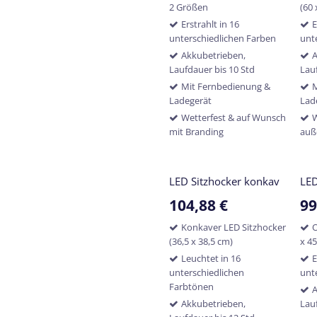
2 Größen
(60 
Erstrahlt in 16
E
unterschiedlichen Farben
unt
Akkubetrieben,
A
Laufdauer bis 10 Std
Lau
Mit Fernbedienung &
M
Ladegerät
Lad
Wetterfest & auf Wunsch
W
mit Branding
auß
LED Sitzhocker konkav
LED
104,88
€
99
Konkaver LED Sitzhocker
O
(36,5 x 38,5 cm)
x 4
Leuchtet in 16
E
unterschiedlichen
unt
Farbtönen
A
Akkubetrieben,
Lau