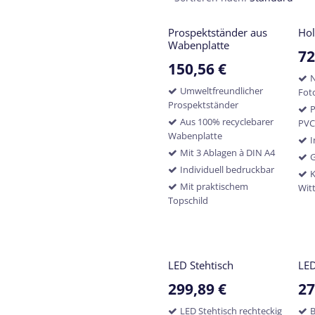
Prospektständer aus
Hol
Wabenplatte
72
150,56
€
N
Umweltfreundlicher
Fot
Prospektständer
P
Aus 100% recyclebarer
PVC
Wabenplatte
I
Mit 3 Ablagen à DIN A4
G
Individuell bedruckbar
K
Mit praktischem
Wit
Topschild
LED Stehtisch
LED
299,89
€
27
LED Stehtisch rechteckig
B