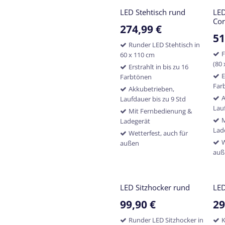
LED Stehtisch rund
LE
Cor
274,99
€
51
Runder LED Stehtisch in
F
60 x 110 cm
(80 
Erstrahlt in bis zu 16
E
Farbtönen
Far
Akkubetrieben,
A
Laufdauer bis zu 9 Std
Lau
Mit Fernbedienung &
M
Ladegerät
Lad
Wetterfest, auch für
W
außen
auß
LED Sitzhocker rund
LED
99,90
€
29
Runder LED Sitzhocker in
K