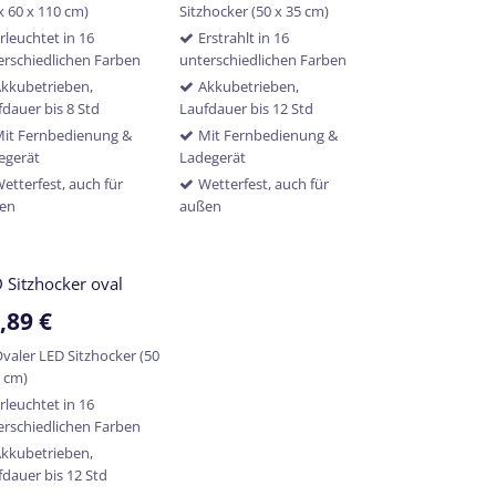
x 60 x 110 cm)
Sitzhocker (50 x 35 cm)
rleuchtet in 16
Erstrahlt in 16
erschiedlichen Farben
unterschiedlichen Farben
kkubetrieben,
Akkubetrieben,
fdauer bis 8 Std
Laufdauer bis 12 Std
it Fernbedienung &
Mit Fernbedienung &
egerät
Ladegerät
etterfest, auch für
Wetterfest, auch für
en
außen
 Sitzhocker oval
,89
€
valer LED Sitzhocker (50
5 cm)
rleuchtet in 16
erschiedlichen Farben
kkubetrieben,
fdauer bis 12 Std