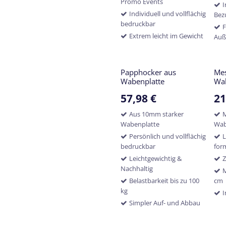
Promo Events
I
Individuell und vollflächig
Bez
bedruckbar
F
Extrem leicht im Gewicht
Auß
Papphocker aus
Mes
Wabenplatte
Wa
57,98
€
21
Aus 10mm starker
Wabenplatte
Wab
Persönlich und vollflächig
L
bedruckbar
for
Leichtgewichtig &
Z
Nachhaltig
M
Belastbarkeit bis zu 100
cm
kg
I
Simpler Auf- und Abbau