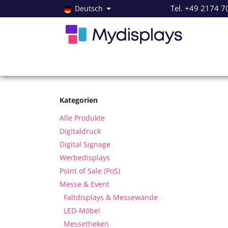
Zum Inhalt springen
Tel. +49 2174 7
Deutsch
Alle Produkte
Neuheiten
Angebote
Servi
Kategorien
Alle Produkte
Digitaldruck
Digital Signage
Werbedisplays
Point of Sale (PoS)
Messe & Event
Faltdisplays & Messewände
LED-Möbel
Messetheken