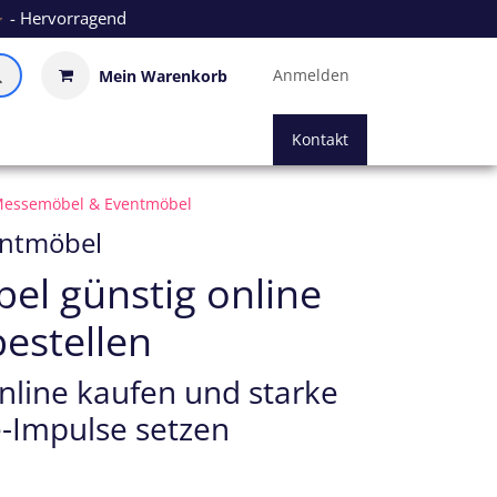
- Hervorragend
Anmelden
Mein Warenkorb
Kontakt
essemöbel & Eventmöbel
entmöbel
l günstig online
bestellen
line kaufen und starke
-Impulse setzen