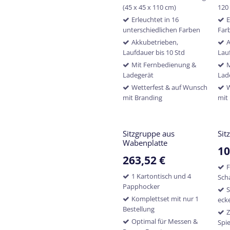
(45 x 45 x 110 cm)
120
Erleuchtet in 16
E
unterschiedlichen Farben
Far
Akkubetrieben,
A
Laufdauer bis 10 Std
Lau
Mit Fernbedienung &
M
Ladegerät
Lad
Wetterfest & auf Wunsch
W
mit Branding
mit
Sitzgruppe aus
Sit
Wabenplatte
10
263,52
€
F
1 Kartontisch und 4
Sch
Papphocker
S
Komplettset mit nur 1
eck
Bestellung
Z
Optimal für Messen &
Spi