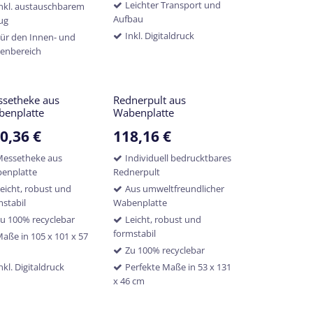
Leichter Transport und
nkl. austauschbarem
Aufbau
ug
Inkl. Digitaldruck
ür den Innen- und
enbereich
setheke aus
Rednerpult aus
benplatte
Wabenplatte
0,36
€
118,16
€
Messetheke aus
Individuell bedrucktbares
enplatte
Rednerpult
eicht, robust und
Aus umweltfreundlicher
mstabil
Wabenplatte
u 100% recyclebar
Leicht, robust und
formstabil
aße in 105 x 101 x 57
Zu 100% recyclebar
nkl. Digitaldruck
Perfekte Maße in 53 x 131
x 46 cm