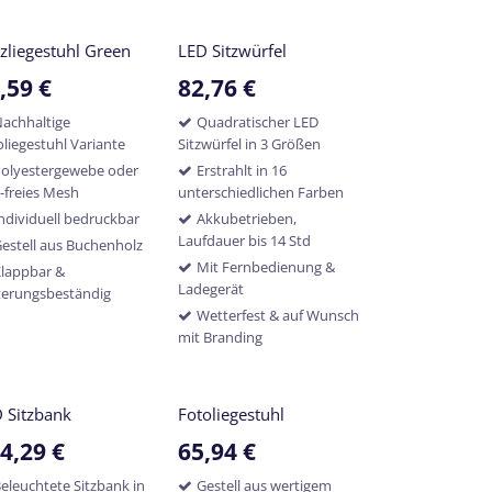
zliegestuhl Green
LED Sitzwürfel
,59
€
82,76
€
achhaltige
Quadratischer LED
oliegestuhl Variante
Sitzwürfel in 3 Größen
olyestergewebe oder
Erstrahlt in 16
-freies Mesh
unterschiedlichen Farben
ndividuell bedruckbar
Akkubetrieben,
Laufdauer bis 14 Std
estell aus Buchenholz
Mit Fernbedienung &
lappbar &
Ladegerät
terungsbeständig
Wetterfest & auf Wunsch
mit Branding
 Sitzbank
Fotoliegestuhl
4,29
€
65,94
€
eleuchtete Sitzbank in
Gestell aus wertigem