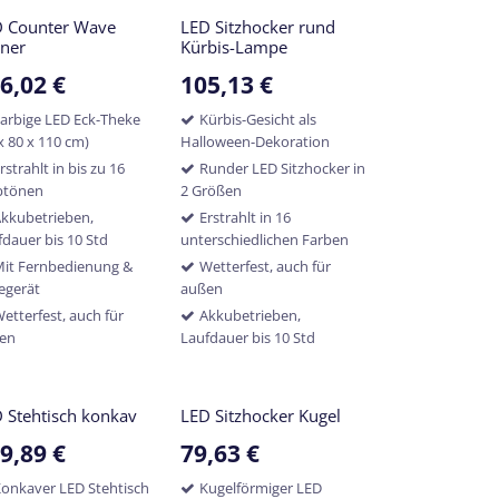
D Counter Wave
LED Sitzhocker rund
ner
Kürbis-Lampe
6,02
€
105,13
€
arbige LED Eck-Theke
Kürbis-Gesicht als
x 80 x 110 cm)
Halloween-Dekoration
rstrahlt in bis zu 16
Runder LED Sitzhocker in
btönen
2 Größen
kkubetrieben,
Erstrahlt in 16
fdauer bis 10 Std
unterschiedlichen Farben
it Fernbedienung &
Wetterfest, auch für
egerät
außen
etterfest, auch für
Akkubetrieben,
en
Laufdauer bis 10 Std
 Stehtisch konkav
LED Sitzhocker Kugel
9,89
€
79,63
€
onkaver LED Stehtisch
Kugelförmiger LED