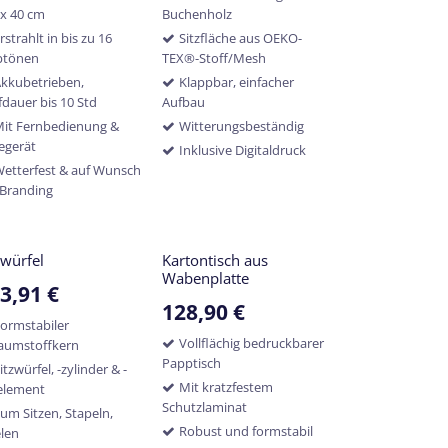
 x 40 cm
Buchenholz
rstrahlt in bis zu 16
Sitzfläche aus OEKO-
btönen
TEX®-Stoff/Mesh
kkubetrieben,
Klappbar, einfacher
fdauer bis 10 Std
Aufbau
it Fernbedienung &
Witterungsbeständig
egerät
Inklusive Digitaldruck
etterfest & auf Wunsch
 Branding
zwürfel
Kartontisch aus
Wabenplatte
3,91
€
128,90
€
ormstabiler
Vollflächig bedruckbarer
aumstoffkern
Papptisch
itzwürfel, -zylinder & -
Mit kratzfestem
element
Schutzlaminat
um Sitzen, Stapeln,
Robust und formstabil
elen