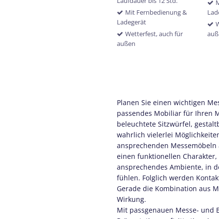
Laufdauer bis 12 Std.
M
Mit Fernbedienung &
Lad
Ladegerät
W
Wetterfest, auch für
auß
außen
Planen Sie einen wichtigen Mess
passendes Mobiliar für Ihren
beleuchtete Sitzwürfel, gestalt
wahrlich vielerlei Möglichkeit
ansprechenden Messemöbeln au
einen funktionellen Charakter,
ansprechendes Ambiente, in d
fühlen. Folglich werden Kontak
Gerade die Kombination aus M
Wirkung.
Mit passgenauen Messe- und E