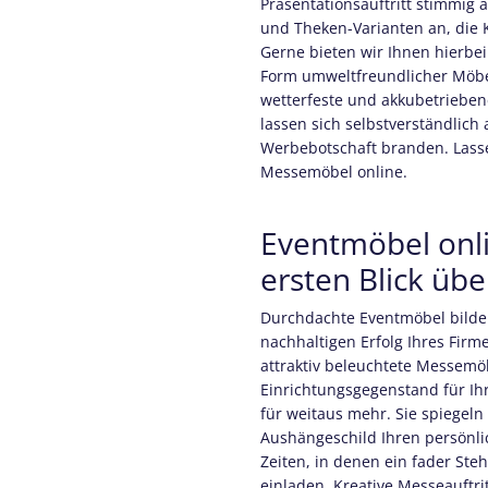
Präsentationsauftritt stimmig a
und Theken-Varianten an, die
Gerne bieten wir Ihnen hierbei
Form umweltfreundlicher Möbe
wetterfeste und akkubetrieben
lassen sich selbstverständlich
Werbebotschaft branden. Lasse
Messemöbel online.
Eventmöbel onl
ersten Blick üb
Durchdachte Eventmöbel bilden
nachhaltigen Erfolg Ihres Firme
attraktiv beleuchtete Messemöb
Einrichtungsgegenstand für Ih
für weitaus mehr. Sie spiegeln
Aushängeschild Ihren persönl
Zeiten, in denen ein fader Ste
einladen. Kreative Messeauftri