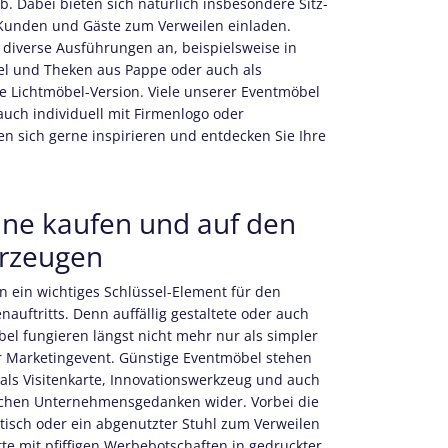
b. Dabei bieten sich natürlich insbesondere Sitz-
 Kunden und Gäste zum Verweilen einladen.
 diverse Ausführungen an, beispielsweise in
l und Theken aus Pappe oder auch als
e Lichtmöbel-Version. Viele unserer Eventmöbel
 auch individuell mit Firmenlogo oder
n sich gerne inspirieren und entdecken Sie Ihre
ine kaufen und auf den
erzeugen
 ein wichtiges Schlüssel-Element für den
nauftritts. Denn auffällig gestaltete oder auch
el fungieren längst nicht mehr nur als simpler
r Marketingevent. Günstige Eventmöbel stehen
 als Visitenkarte, Innovationswerkzeug und auch
ichen Unternehmensgedanken wider. Vorbei die
htisch oder ein abgenutzter Stuhl zum Verweilen
tte mit pfiffigen Werbebotschaften in gedruckter