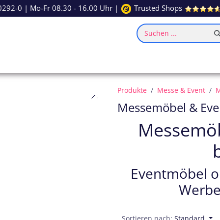
0292-0
| Mo-Fr 08.30 - 16.00 Uhr |
Trusted Shops
Suchen ...
ce
Inspiration
Produkte
Messe & Event
M
Messemöbel & Ev
Messemöbe
Eventmöbel on
Werbe
Sortieren nach:
Standard