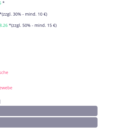
6
*
*(zzgl. 30% - mind. 10 €)
8.26
*(zzgl. 50% - mind. 15 €)
asche
gewebe