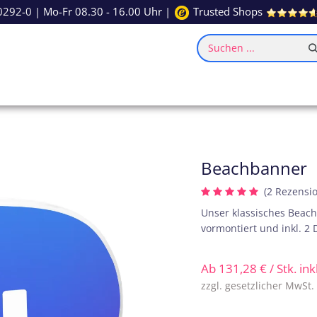
0292-0
| Mo-Fr 08.30 - 16.00 Uhr |
Trusted Shops
Suchen ...
ce
Inspiration
Beachbanner
(2 Rezensi
Unser klassisches Beach
vormontiert und inkl. 2
Ab
131,28
€
/ Stk. in
zzgl. gesetzlicher MwSt