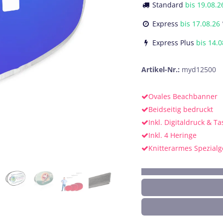
Standard
bis
19.08.2
Express
bis
17.08.26
Express Plus
bis
14.0
Artikel-Nr.:
myd12500
Ovales Beachbanner
Beidseitig bedruckt
Inkl. Digitaldruck & T
Inkl. 4 Heringe
Knitterarmes Spezial