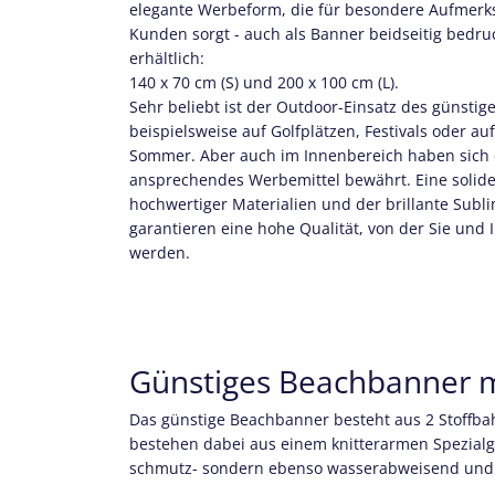
elegante Werbeform, die für besondere Aufmerksamkeit bei Ihren 
Kunden sorgt - auch als Banner beidseitig bedruckt. Es ist in 2 Größen
erhältlich:
140 x 70 cm (S) und 200 x 100 cm (L).
Sehr beliebt ist der Outdoor-Einsatz des günstigen Beachbanners,
beispielsweise auf Golfplätzen, Festivals oder auf
Sommer. Aber auch im Innenbereich haben sich d
ansprechendes Werbemittel bewährt. Eine solide Vera
hochwertiger Materialien und der brillante Sublimations-Textildirektdruck
garantieren eine hohe Qualität, von der Sie und 
werden.
Günstiges Beachbanner mi
Das günstige Beachbanner besteht aus 2 Stoffba
bestehen dabei aus einem knitterarmen Spezialge
schmutz- sondern ebenso wasserabweisend und is