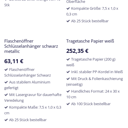
Oberfläche
Stk
Kompakte Größe: 7,5 x 1,0 x
0,3 cm
Ab 25 Stück bestellbar
Flaschenöffner
Tragetasche Papier weiß
Schlüsselanhänger schwarz
252,35
€
metallic
Tragetasche Papier (200 g)
63,11
€
weiß
Flaschenöffner
Inkl. stabiler PP-Kordel in Weiß
Schlüsselanhänger Schwarz
Mit Druck & Folienkaschierung
Aus stabilem Aluminium
(einseitig)
gefertigt
Handliches Format: 24 x 30 x
Mit Lasergravur für dauerhafte
10 cm
Veredelung
Ab 100 Stück bestellbar
Kompakte Maße: 7,5 x 1,0 x 0,3
cm
Ab 25 Stück bestellbar