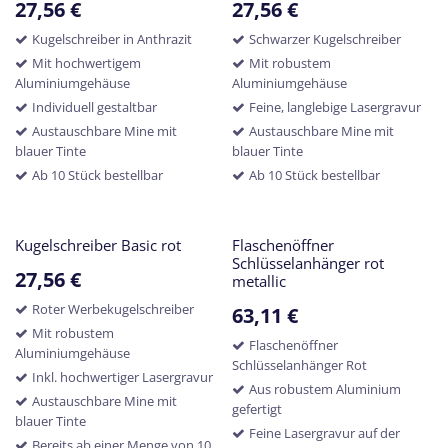
27,56
€
27,56
€
Kugelschreiber in Anthrazit
Schwarzer Kugelschreiber
Mit hochwertigem
Mit robustem
Aluminiumgehäuse
Aluminiumgehäuse
Individuell gestaltbar
Feine, langlebige Lasergravur
Austauschbare Mine mit
Austauschbare Mine mit
blauer Tinte
blauer Tinte
Ab 10 Stück bestellbar
Ab 10 Stück bestellbar
Kugelschreiber Basic rot
Flaschenöffner
Schlüsselanhänger rot
27,56
€
metallic
Roter Werbekugelschreiber
63,11
€
Mit robustem
Flaschenöffner
Aluminiumgehäuse
Schlüsselanhänger Rot
Inkl. hochwertiger Lasergravur
Aus robustem Aluminium
Austauschbare Mine mit
gefertigt
blauer Tinte
Feine Lasergravur auf der
Bereits ab einer Menge von 10