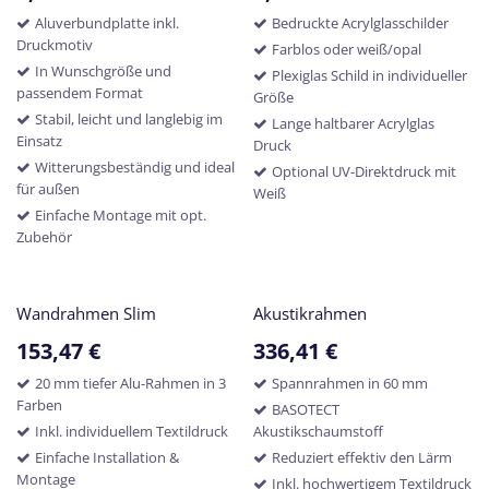
Aluverbundplatte inkl.
Bedruckte Acrylglasschilder
Druckmotiv
Farblos oder weiß/opal
In Wunschgröße und
Plexiglas Schild in individueller
passendem Format
Größe
Stabil, leicht und langlebig im
Lange haltbarer Acrylglas
Einsatz
Druck
Witterungsbeständig und ideal
Optional UV-Direktdruck mit
für außen
Weiß
Einfache Montage mit opt.
Zubehör
Wandrahmen Slim
Akustikrahmen
153,47
€
336,41
€
20 mm tiefer Alu-Rahmen in 3
Spannrahmen in 60 mm
Farben
BASOTECT
Inkl. individuellem Textildruck
Akustikschaumstoff
Einfache Installation &
Reduziert effektiv den Lärm
Montage
Inkl. hochwertigem Textildruck