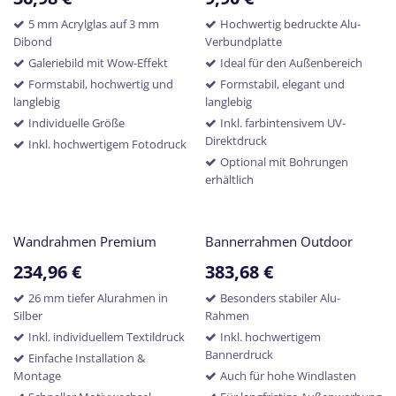
5 mm Acrylglas auf 3 mm
Hochwertig bedruckte Alu-
Dibond
Verbundplatte
Galeriebild mit Wow-Effekt
Ideal für den Außenbereich
Formstabil, hochwertig und
Formstabil, elegant und
langlebig
langlebig
Individuelle Größe
Inkl. farbintensivem UV-
Direktdruck
Inkl. hochwertigem Fotodruck
Optional mit Bohrungen
erhältlich
Wandrahmen Premium
Bannerrahmen Outdoor
234,96
€
383,68
€
26 mm tiefer Alurahmen in
Besonders stabiler Alu-
Silber
Rahmen
Inkl. individuellem Textildruck
Inkl. hochwertigem
Bannerdruck
Einfache Installation &
Montage
Auch für hohe Windlasten