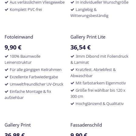
Aus verlässlichem Vliesgewebe
In individueller Wunschgröße
Komplett PVC-frei
Langlebig &
Witterungsbeständig
Fotoleinwand
Gallery Print Lite
9,90
€
36,54
€
100% Baumwolle
3mm Dibond mit Foliendruck
Leinenstruktur
& Laminat
Für alle gängigen Keilrahmen
Kratzfest, Abriebfest &
Abwaschbar
Exzellente Farbwiedergabe
Mit farbstarkem Eigenmotiv
Umweltfreundlicher UV-Druck
Größe frei wählbar bis 120 x
Einfache Montage & fix
300 cm
aufziehbar
Hochglänzend & Qualitativ
Gallery Print
​Fassadenschild
36,98
€
9,90
€