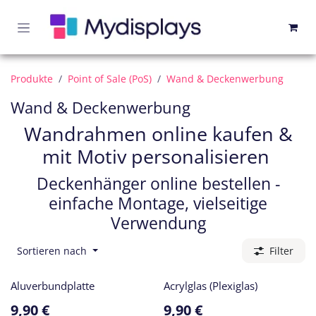
Zum Inhalt springen
Produkte
Point of Sale (PoS)
Wand & Deckenwerbung
Wand & Deckenwerbung
Wandrahmen online kaufen &
mit Motiv personalisieren
Deckenhänger online bestellen -
einfache Montage, vielseitige
Verwendung
Sortieren nach
Filter
Aluverbundplatte
Acrylglas (Plexiglas)
9,90
€
9,90
€