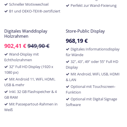
Schneller Motivwechsel
Perfekt zur Wand-Fixierung
B1 und OEKO-TEX®-zertifiziert
Digitales Wanddisplay
Store-Public Display
Holzrahmen
968,19
€
902,41
€
949,90
€
Digitales Informationsdisplay
Wand-Display mit
für Wände
Echtholzrahmen
32", 43", 49" oder 55" Full HD
32“ Full HD Display (1920 x
Display
1080 px)
Mit Android, WiFi, USB, HDMI
Mit Android 11, WiFi, HDMI,
& LAN
USB & mehr
Optional mit Touchscreen-
Inkl. 32 GB Flashspeicher & 4
Funktion
GB RAM
Optional mit Digital Signage
Mit Passepartout-Rahmen in
Software
Weiß