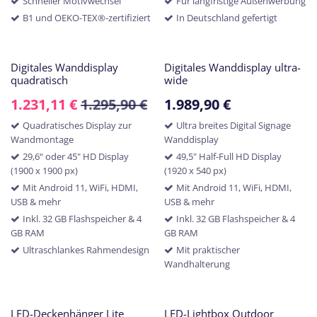
Schneller Motivwechsel
Für langfristige Außenwerbung
B1 und OEKO-TEX®-zertifiziert
In Deutschland gefertigt
Digitales Wanddisplay
Digitales Wanddisplay ultra-
quadratisch
wide
1.231,11
€
1.295,90
€
1.989,90
€
Quadratisches Display zur
Ultra breites Digital Signage
Wandmontage
Wanddisplay
29,6“ oder 45" HD Display
49,5" Half-Full HD Display
(1900 x 1900 px)
(1920 x 540 px)
Mit Android 11, WiFi, HDMI,
Mit Android 11, WiFi, HDMI,
USB & mehr
USB & mehr
Inkl. 32 GB Flashspeicher & 4
Inkl. 32 GB Flashspeicher & 4
GB RAM
GB RAM
Ultraschlankes Rahmendesign
Mit praktischer
Wandhalterung
LED-Deckenhänger Lite
LED-Lightbox Outdoor