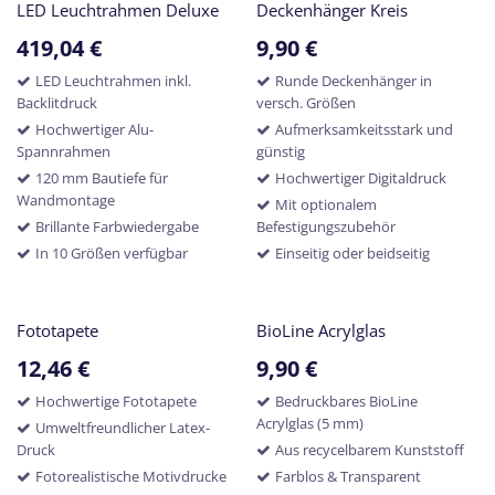
LED Leuchtrahmen Deluxe
​Deckenhänger Kreis
419,04
€
9,90
€
LED Leuchtrahmen inkl.
Runde Deckenhänger in
Backlitdruck
versch. Größen
Hochwertiger Alu-
Aufmerksamkeitsstark und
Spannrahmen
günstig
120 mm Bautiefe für
Hochwertiger Digitaldruck
Wandmontage
Mit optionalem
Brillante Farbwiedergabe
Befestigungszubehör
In 10 Größen verfügbar
Einseitig oder beidseitig
Fototapete
BioLine Acrylglas
12,46
€
9,90
€
Hochwertige Fototapete
Bedruckbares BioLine
Acrylglas (5 mm)
Umweltfreundlicher Latex-
Druck
Aus recycelbarem Kunststoff
Fotorealistische Motivdrucke
Farblos & Transparent