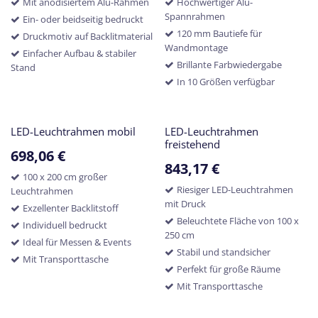
Mit anodisiertem Alu-Rahmen
Hochwertiger Alu-
Spannrahmen
Ein- oder beidseitig bedruckt
120 mm Bautiefe für
Druckmotiv auf Backlitmaterial
Wandmontage
Einfacher Aufbau & stabiler
Brillante Farbwiedergabe
Stand
In 10 Größen verfügbar
LED-Leuchtrahmen mobil
LED-Leuchtrahmen
freistehend
698,06
€
843,17
€
100 x 200 cm großer
Riesiger LED-Leuchtrahmen
Leuchtrahmen
mit Druck
Exzellenter Backlitstoff
Beleuchtete Fläche von 100 x
Individuell bedruckt
250 cm
Ideal für Messen & Events
Stabil und standsicher
Mit Transporttasche
Perfekt für große Räume
Mit Transporttasche