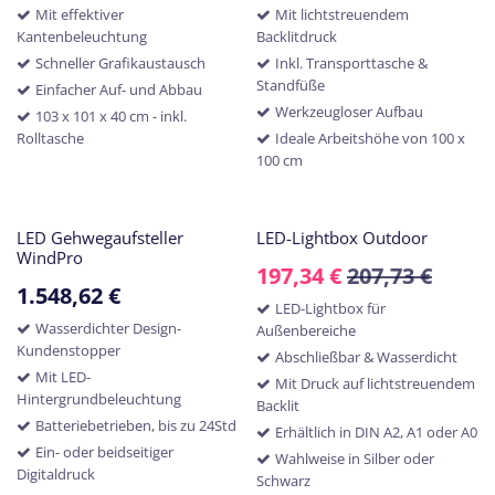
Mit effektiver
Mit lichtstreuendem
Kantenbeleuchtung
Backlitdruck
Schneller Grafikaustausch
Inkl. Transporttasche &
Standfüße
Einfacher Auf- und Abbau
Werkzeugloser Aufbau
103 x 101 x 40 cm - inkl.
Rolltasche
Ideale Arbeitshöhe von 100 x
100 cm
LED Gehwegaufsteller
LED-Lightbox Outdoor
WindPro
197,34
€
207,73
€
1.548,62
€
LED-Lightbox für
Wasserdichter Design-
Außenbereiche
Kundenstopper
Abschließbar & Wasserdicht
Mit LED-
Mit Druck auf lichtstreuendem
Hintergrundbeleuchtung
Backlit
Batteriebetrieben, bis zu 24Std
Erhältlich in DIN A2, A1 oder A0
Ein- oder beidseitiger
Wahlweise in Silber oder
Digitaldruck
Schwarz