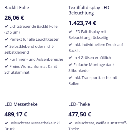
Backlit Folie
Textilfaltdisplay LED
Beleuchtung
26,06
€
1.423,74
€
Lichtstreuende Backlit Folie
LED Faltdisplay mit
(215 µm)
Beleuchtung rückseitig
Perfekt für alle Leuchtkästen
Inkl. individuellem Druck auf
Selbstklebend oder nicht-
Backlit
selbstklebend
In 4 Größen erhältlich
Für Innen- und Außenbereiche
Einfache Montage dank
Freies Wunschformat & mit
Silikonkeder
Schutzlaminat
Inkl. Transporttasche mit
Rollen
LED Messetheke
LED-Theke
489,17
€
477,50
€
Beleuchtete Messetheke inkl.
Beleuchtete, weiße Kunststoff-
Druck
Theke