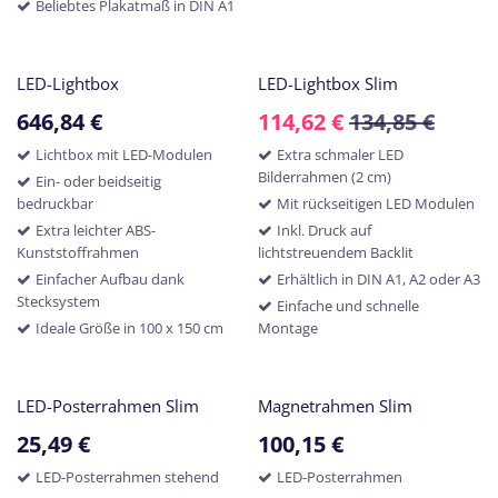
Beliebtes Plakatmaß in DIN A1
LED-Lightbox
LED-Lightbox Slim
646,84
€
114,62
€
134,85
€
Lichtbox mit LED-Modulen
Extra schmaler LED
Bilderrahmen (2 cm)
Ein- oder beidseitig
bedruckbar
Mit rückseitigen LED Modulen
Extra leichter ABS-
Inkl. Druck auf
Kunststoffrahmen
lichtstreuendem Backlit
Einfacher Aufbau dank
Erhältlich in DIN A1, A2 oder A3
Stecksystem
Einfache und schnelle
Ideale Größe in 100 x 150 cm
Montage
LED-Posterrahmen Slim
Magnetrahmen Slim
25,49
€
100,15
€
LED-Posterrahmen stehend
LED-Posterrahmen