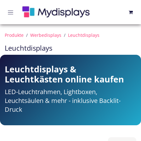
Zum Inhalt springen
Produkte
Werbedisplays
Leuchtdisplays
Leuchtdisplays
Leuchtdisplays &
Leuchtkästen online kaufen
LED-Leuchtrahmen, Lightboxen,
Leuchtsäulen & mehr - inklusive Backlit-
Druck