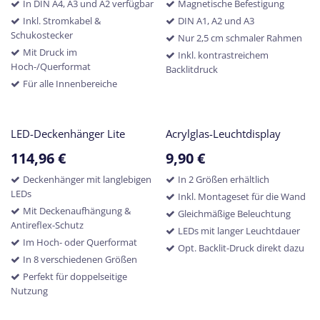
In DIN A4, A3 und A2 verfügbar
Magnetische Befestigung
Inkl. Stromkabel &
DIN A1, A2 und A3
Schukostecker
Nur 2,5 cm schmaler Rahmen
Mit Druck im
Inkl. kontrastreichem
Hoch-/Querformat
Backlitdruck
Für alle Innenbereiche
LED-Deckenhänger Lite
Acrylglas-Leuchtdisplay
114,96
€
9,90
€
Deckenhänger mit langlebigen
In 2 Größen erhältlich
LEDs
Inkl. Montageset für die Wand
Mit Deckenaufhängung &
Gleichmäßige Beleuchtung
Antireflex-Schutz
LEDs mit langer Leuchtdauer
Im Hoch- oder Querformat
Opt. Backlit-Druck direkt dazu
In 8 verschiedenen Größen
Perfekt für doppelseitige
Nutzung