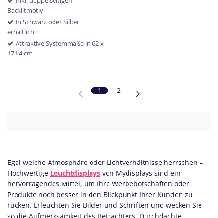
Inkl. doppelseitigem
Backlitmotiv
In Schwarz oder Silber
erhältlich
Attraktive Systemmaße in 62 x
171,4 cm
1
2
Egal welche Atmosphäre oder Lichtverhältnisse herrschen –
Hochwertige
Leuchtdisplays
von Mydisplays sind ein
hervorragendes Mittel, um Ihre Werbebotschaften oder
Produkte noch besser in den Blickpunkt Ihrer Kunden zu
rücken. Erleuchten Sie Bilder und Schriften und wecken Sie
so die Aufmerksamkeit des Betrachters. Durchdachte