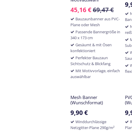
9,
45,16
€
69,47
€
N
Bauzaunbanner aus PVC-
Ban
Plane oder Mesh
N
Passende Bannergröße in
reiß
340 x 173 cm
M
Gesäumt & mit Ösen
Sub
konfektioniert
W
Perfekter Bauzaun
Sa
Sichtschutz & Blickfang
W
Mit Motivvorlage, einfach
flex
auswählbar
Mesh Banner
PV
(Wunschformat)
(Wu
9,90
€
9,
Winddurchlässige
R
Netzgitter-Plane 290g/m²
Pla