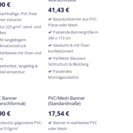
90
€
41,43
€
achhaltige, PVC-freie
Bauzaunbanner aus PVC-
ner Variante
Plane oder Mesh
ur 225 g/m², wind- und
Passende Bannergröße in
fest
340 x 173 cm
it langlebigem
Gesäumt & mit Ösen
limationsdruck
konfektioniert
ahlweise mit Ösen und
Perfekter Bauzaun
um
Sichtschutz & Blickfang
etterfest, langlebig &
Passendes
ibel einsetzbar
Montagezubehör
C Banner
PVC/Mesh Banner
nschformat)
(Standardmaße)
90
€
17,54
€
obuste, gegossene PVC-
Banner in wahlweise PVC
ne 510g/m²
oder Mesh