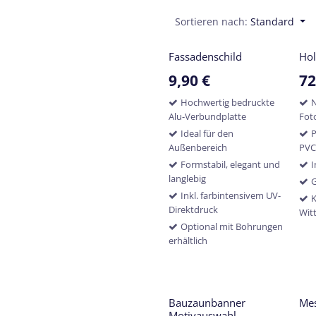
Sortieren nach:
Standard
​Fassadenschild
Hol
9,90
€
72
Hochwertig bedruckte
N
Alu-Verbundplatte
Fot
Ideal für den
P
Außenbereich
PVC
Formstabil, elegant und
I
langlebig
G
Inkl. farbintensivem UV-
K
Direktdruck
Wit
Optional mit Bohrungen
erhältlich
Bauzaunbanner
Mes
Motivauswahl