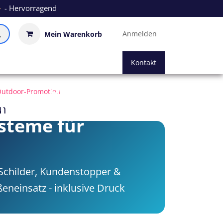
- Hervorragend
Anmelden
Mein Warenkorb
Kontakt
erbung
utdoor-Promotion
 -
n
steme für
Schilder, Kundenstopper &
eneinsatz - inklusive Druck