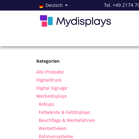
Zum Inhalt springen
Tel. +49 2174 7
Deutsch
Alle Produkte
Neuheiten
Angebote
Servi
Kategorien
Alle Produkte
Digitaldruck
Digital Signage
Werbedisplays
Rollups
Faltwände & Faltdisplays
Beachflags & Werbefahnen
Werbetheken
Rahmensysteme