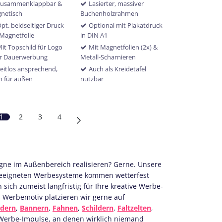
Zusammenklappbar &
Lasierter, massiver
netisch
Buchenholzrahmen
pt. beidseitiger Druck
Optional mit Plakatdruck
 Magnetfolie
in DIN A1
it Topschild für Logo
Mit Magnetfolien (2x) &
r Dauerwerbung
Metall-Scharnieren
eitlos ansprechend,
Auch als Kreidetafel
h für außen
nutzbar
1
2
3
4
ne im Außenbereich realisieren? Gerne. Unsere
geeigneten Werbesysteme kommen wetterfest
sich zumeist langfristig für Ihre kreative Werbe-
es Werbemotiv platzieren wir gerne auf
ndern
,
Bannern
,
Fahnen
,
Schildern
,
Faltzelten
,
Werbe-Impulse, an denen wirklich niemand