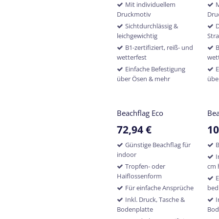
Mit individuellem
M
Druckmotiv
Dru
Sichtdurchlässig &
D
leichgewichtig
Str
B1-zertifiziert, reiß- und
B
wetterfest
wet
Einfache Befestigung
E
über Ösen & mehr
übe
Beachflag Eco
Bea
72,94
€
10
Günstige Beachflag für
B
indoor
I
Tropfen- oder
cm 
Haiflossenform
E
Für einfache Ansprüche
bed
Inkl. Druck, Tasche &
I
Bodenplatte
Bod