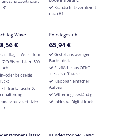
randschutzzertifiziert
h B1
Brandschutz zertifiziert
nach B1
chflag Wave
Fotoliegestuhl
8,56
€
65,94
€
eachflag in Wellenform
Gestell aus wertigem
Buchenholz
n 7 Größen - bis zu 500
hoch
Sitzfläche aus OEKO-
TEX®-Stoff/Mesh
in- oder beidseitig
ruckt
Klappbar, einfacher
Aufbau
nkl. Druck, Tasche &
enhalterung
Witterungsbeständig
randschutz zertifiziert
Inklusive Digitaldruck
h B1
denstopper Classic
Kundenstopper Basic