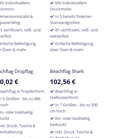
it individuellem
Mit individuellem
ckmotiv
Druckmotiv
imensionsstabil &
In 5 bereits fixierten
apazierfähig
Standardgrößen
1-zertifiziert, reiß- und
B1-zertifiziert, reiß- und
terfest
wetterfest
infache Befestigung
Einfache Befestigung
r Ösen & mehr
über Ösen & mehr
chflag Dropflag
Beachflag Shark
0,02
€
102,56
€
eachflag in Tropfenform
Beachflag in
Haiflossenform
n 5 Größen - bis zu 486
hoch
In 7 Größen - bis zu 500
cm hoch
in- oder beidseitig
ruckt
Ein- oder beidseitig
bedruckt
nkl. Druck, Tasche &
enhalterung
Inkl. Druck, Tasche &
Bodenhalterung