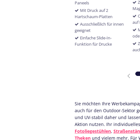
Paneels
Mag
Mit Druck auf 2
O
Hartschaum-Platten
auf
Ausschließlich für innen
M
geeignet
ode
Einfache Slide-In-
Z
Funktion für Drucke
auc
Sie möchten Ihre Werbekampag
auch für den Outdoor-Sektor 
und UV-stabil daher und lassen 
Aktion nutzen. Ihr individuell
Fotoliegestühlen
,
Straßenstä
Theken
und vielem mehr. Für 