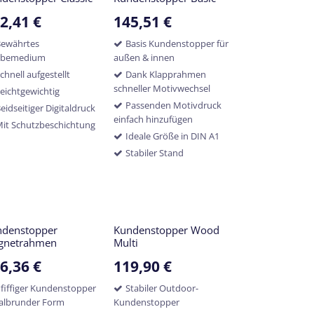
2,41
€
145,51
€
Bewährtes
Basis Kundenstopper für
rbemedium
außen & innen
chnell aufgestellt
Dank Klapprahmen
schneller Motivwechsel
eichtgewichtig
Passenden Motivdruck
eidseitiger Digitaldruck
einfach hinzufügen
it Schutzbeschichtung
Ideale Größe in DIN A1
Stabiler Stand
ndenstopper
Kundenstopper Wood
gnetrahmen
Multi
6,36
€
119,90
€
fiffiger Kundenstopper
Stabiler Outdoor-
halbrunder Form
Kundenstopper