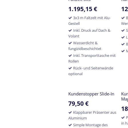
1.195,15
€
12
3x3 m Faltzelt mit Alu-
Gestell
We
Inkl. Druck auf Dach &
S
Volant
L
Wasserdicht &
B
fungizidbeschichtet
M
Inkl. Transporttasche mit
Rollen
Rück- und Seitenwände
optional
Kundenstopper Slide-In
Ku
Ma
79,50
€
18
Klappbarer Präsenter aus
P
Aluminium
in 
Simple Montage des