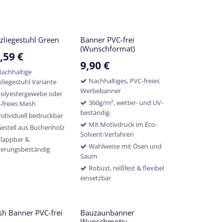
zliegestuhl Green
Banner PVC-frei
(Wunschformat)
,59
€
9,90
€
achhaltige
Nachhaltiges, PVC-freies
oliegestuhl Variante
Werbebanner
olyestergewebe oder
360g/m², wetter- und UV-
-freies Mesh
beständig
ndividuell bedruckbar
Mit Motivdruck im Eco-
estell aus Buchenholz
Solvent-Verfahren
lappbar &
Wahlweise mit Ösen und
terungsbeständig
Saum
Robust, reißfest & flexibel
einsetzbar
h Banner PVC-frei
Bauzaunbanner
Wunschmotiv