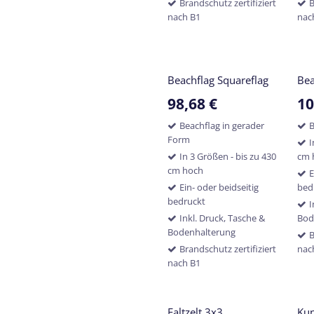
Brandschutz zertifiziert
B
nach B1
nac
Beachflag Squareflag
Bea
98,68
€
10
Beachflag in gerader
B
Form
I
In 3 Größen - bis zu 430
cm 
cm hoch
E
Ein- oder beidseitig
bed
bedruckt
I
Inkl. Druck, Tasche &
Bod
Bodenhalterung
B
Brandschutz zertifiziert
nac
nach B1
Faltzelt 3x3
Kun