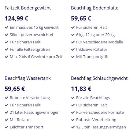
Faltzelt Bodengewicht
Beachflag Bodenplatte
124,99
€
59,65
€
Ein massives 15 kg Gewicht
Für sicheren Halt
Silber pulverbeschichtet
6 kg, 12 kg oder 20 kg
Für sicheren Halt
Für verschiedene Modelle
Für alle Faltzeltgrößen
Inklusive Rotator
Min. 2 bis 6 Gewichte pro Zelt
Mit Transportgriff
Beachflag Wassertank
Beachflag Schlauchgewicht
59,65
€
11,83
€
Robuste Verarbeitung
Für alle Beachflags
Für sicheren Halt
Für sicheren Halt
21 Liter Fassungsvermögen
Für verschiedene Formate
Mit Rotator
Robuste Verarbeitung
Leichter Transport
12 Liter Fassungsvermögen