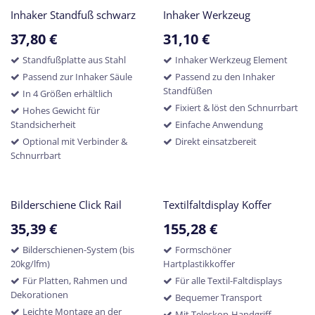
Inhaker Standfuß schwarz
Inhaker Werkzeug
37,80
€
31,10
€
Standfußplatte aus Stahl
Inhaker Werkzeug Element
Passend zur Inhaker Säule
Passend zu den Inhaker
Standfüßen
In 4 Größen erhältlich
Fixiert & löst den Schnurrbart
Hohes Gewicht für
Standsicherheit
Einfache Anwendung
Optional mit Verbinder &
Direkt einsatzbereit
Schnurrbart
Bilderschiene Click Rail
Textilfaltdisplay Koffer
35,39
€
155,28
€
Bilderschienen-System (bis
Formschöner
20kg/lfm)
Hartplastikkoffer
Für Platten, Rahmen und
Für alle Textil-Faltdisplays
Dekorationen
Bequemer Transport
Leichte Montage an der
Mit Teleskop-Handgriff