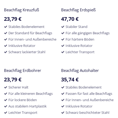
Beachflag Kreuzfuß
Beachflag Erdspieß
23,79
€
47,70
€
Stabiles Bodenelement
Stabiler Stand
Der Standard für Beachflags
Für alle gängigen Beachflags
Für Innen- und Außenbereiche
Für härtere Böden
Inklusive Rotator
Inklusive Rotator
Schwarz lackierter Stahl
Leichter Transport
Beachflag Erdbohrer
Beachflag Autohalter
23,79
€
35,74
€
Sicherer Halt
Stabiles Bodenelement
Für alle kleineren Beachflags
Passen für fast alle Beachflags
Für lockere Böden
Für Innen- und Außenbereiche
Aus stabilem Hartplastik
Inklusive Rotator
Leichter Transport
Schwarz beschichteter Stahl