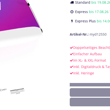
Standard
bis
19.08.2
Express
bis
17.08.26
Express Plus
bis
14.0
Artikel-Nr.:
myd12550
Doppelseitiges Beach
Einfacher Aufbau
Im XL- & XXL-Format
Inkl. Digitaldruck & T
Inkl. Heringe