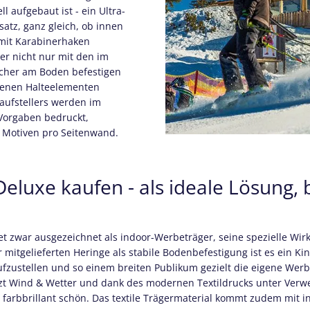
 aufgebaut ist - ein Ultra-
atz, ganz gleich, ob innen
 mit Karabinerhaken
er nicht nur mit den im
icher am Boden befestigen
denen Halteelementen
aufstellers werden im
Vorgaben bedruckt,
 Motiven pro Seitenwand.
luxe kaufen - als ideale Lösung, 
t zwar ausgezeichnet als indoor-Werbeträger, seine spezielle Wir
itgelieferten Heringe als stabile Bodenbefestigung ist es ein Ki
ufzustellen und so einem breiten Publikum gezielt die eigene Werb
tzt Wind & Wetter und dank des modernen Textildrucks unter Verw
t farbbrillant schön. Das textile Trägermaterial kommt zudem mit i