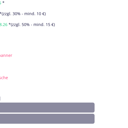
6
*
*(zzgl. 30% - mind. 10 €)
8.26
*(zzgl. 50% - mind. 15 €)
banner
asche