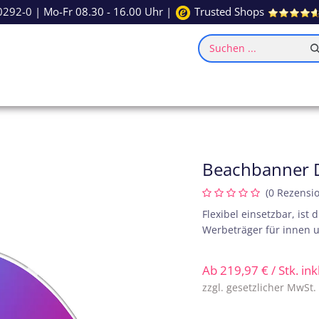
0292-0
| Mo-Fr 08.30 - 16.00 Uhr |
Trusted Shops
Suchen ...
ce
Inspiration
Beachbanner 
(0 Rezensi
Flexibel einsetzbar, ist
Werbeträger für innen u
Ab
219,97
€
/ Stk. in
zzgl. gesetzlicher MwSt