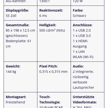
Alu-Rahmen
1300:1
120 W
Displaygröße:
Reaktionszeit:
Farbe:
55 Zoll
6 ms
Schwarz
Gesamtmaße:
Helligkeit:
Anschlüsse:
85 x 198 x 12,5 cm
500 cd/m² (Nits)
1 x USB 2.0
(geschlossen)
1 x USB 3.0
Bodenplatte: 61
1 x HDMI-
cm
Ausgang
1 x LAN
WLAN (Wi-Fi)
Gewicht:
Pixel Pitch:
Audio:
144 kg
0,315 x 0,315 mm
2 integrierte,
rückseitig
verbaute
Lautsprecher
Montageart:
Touch-
Unterstützte
Freistehend
Technologie:
Videoformate:
10-Punkt PCAP
H.264, MKV,