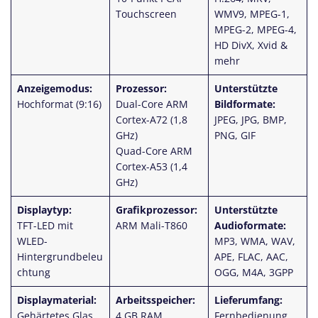
Touchscreen
WMV9, MPEG-1,
MPEG-2, MPEG-4,
HD DivX, Xvid &
mehr
Anzeigemodus:
Prozessor:
Unterstützte
Hochformat (9:16)
Dual-Core ARM
Bildformate:
Cortex-A72 (1,8
JPEG, JPG, BMP,
GHz)
PNG, GIF
Quad-Core ARM
Cortex-A53 (1,4
GHz)
Displaytyp:
Grafikprozessor:
Unterstützte
TFT-LED mit
ARM Mali-T860
Audioformate:
WLED-
MP3, WMA, WAV,
Hintergrundbeleu
APE, FLAC, AAC,
chtung
OGG, M4A, 3GPP
Displaymaterial:
Arbeitsspeicher:
Lieferumfang:
Gehärtetes Glas
4 GB RAM
Fernbedienung,