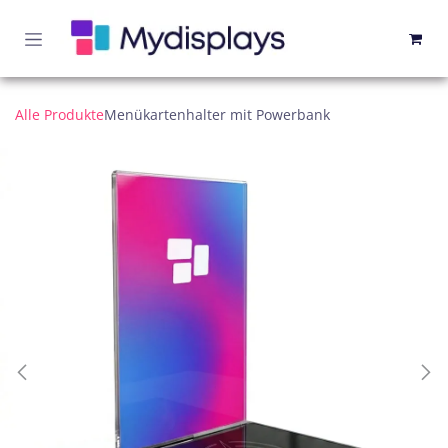
Zum Inhalt springen
Alle Produkte
Menükartenhalter mit Powerbank