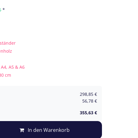
6
*
tständer
enholz
m
 A4, A5 & A6
 30 cm
298,85
€
56,78
€
355,63
€
In den Warenkorb