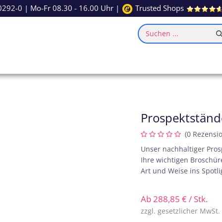
0292-0
| Mo-Fr 08.30 - 16.00 Uhr |
Trusted Shops
Suchen ...
ce
Inspiration
Prospektständ
(0 Rezensi
Unser nachhaltiger Pros
Ihre wichtigen Broschür
Art und Weise ins Spotli
Ab
288,85
€
/ Stk.
zzgl. gesetzlicher MwSt