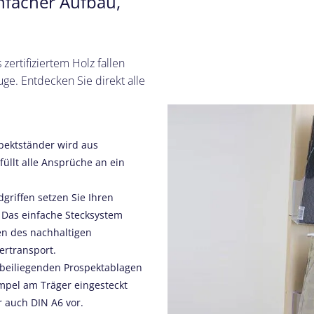
infacher Aufbau,
ertifiziertem Holz fallen
Auge. Entdecken Sie direkt alle
pektständer wird aus
üllt alle Ansprüche an ein
riffen setzen Sie Ihren
 Das einfache Stecksystem
en des nachhaltigen
ertransport.
 beiliegenden Prospektablagen
mpel am Träger eingesteckt
r auch DIN A6 vor.