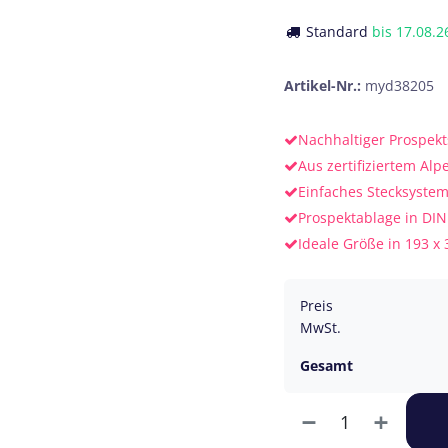
Standard
bis
17.08.2
Artikel-Nr.:
myd38205
Nachhaltiger Prospek
Aus zertifiziertem Alp
Einfaches Stecksyste
Prospektablage in DIN
Ideale Größe in 193 x
Preis
MwSt.
Gesamt